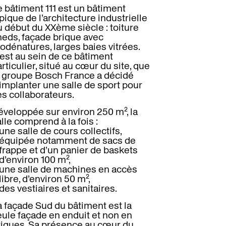
 bâtiment 111 est un bâtiment
pique de l’architecture industrielle
u début du XXème siècle : toiture
heds, façade brique avec
odénatures, larges baies vitrées.
’est au sein de ce bâtiment
rticulier, situé au cœur du site, que
e groupe Bosch France a décidé
implanter une salle de sport pour
es collaborateurs.
éveloppée sur environ 250 m², la
lle comprend à la fois :
une salle de cours collectifs,
équipée notamment de sacs de
frappe et d’un panier de baskets
d’environ 100 m²,
une salle de machines en accès
libre, d’environ 50 m²,
des vestiaires et sanitaires.
a façade Sud du bâtiment est la
eule façade en enduit et non en
riques. Sa présence au cœur du