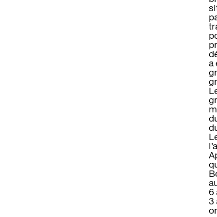
si
pa
tr
po
pr
dé
a 
gr
gr
L
gr
mo
d
du
L
l’
A
q
B
a
6 
3 
o