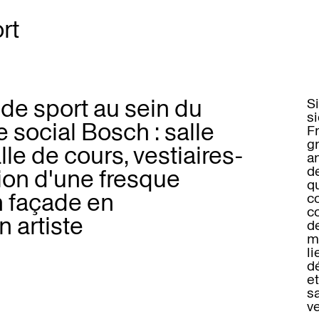
rt
 de sport au sein du
S
s
e social Bosch : salle
F
g
le de cours, vestiaires-
a
de
tion d'une fresque
qu
n façade en
co
co
n artiste
de
mu
li
d
e
sa
v