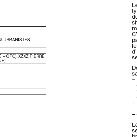
Le
ty
d
s
m
C
pa
& URBANISTES
l
d’
s
E + OPC), XZXZ PIERRE
UE)
D
sa
–
–
–
L
s
b