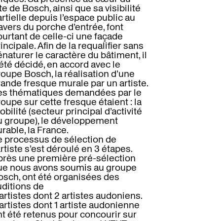
te de Bosch, ainsi que sa visibilité
rtielle depuis l’espace public au
avers du porche d’entrée, font
urtant de celle-ci une façade
incipale. Afin de la requalifier sans
naturer le caractère du bâtiment, il
été décidé, en accord avec le
oupe Bosch, la réalisation d’une
ande fresque murale par un artiste.
es thématiques demandées par le
oupe sur cette fresque étaient : la
bilité (secteur principal d’activité
u groupe), le développement
rable, la France.
e processus de sélection de
artiste s’est déroulé en 3 étapes.
près une première pré-sélection
ue nous avons soumis au groupe
osch, ont été organisées des
uditions de
artistes dont 2 artistes audoniens.
artistes dont 1 artiste audonienne
nt été retenus pour concourir sur